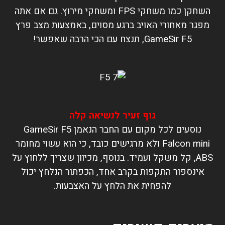
השחקן כמו משחקי FPS ומשחקי מירוץ. גם אם אתה
מפגר מאחורי האויב ברגע מסוים, באמצעות מצב פרץ
GameSir F5, תנצח עם הכי הרבה שאפשר!
גוף זעיר לנשיאה קלה
נוסעים לכל מקום עם החבר הנאמן GameSir F5
Falcon mini ולא מרגישים כובד, כי הוא עשוי מחומר
ABS, קל משקל ועמיד. בנוסף, מכיוון שצריך ללחוץ על
אינספור התקפות בקרב אחד, הכפתור הנלחץ יכול
להפחית את הלחץ על האצבעות.