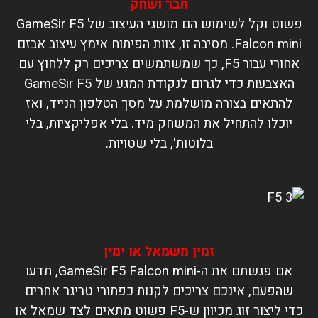
חבר ושחק
פשוט וקל לשימוש הם מושגי העיצוב של GameSir F5
Falcon mini. מסיבה זו, צוות הפיתוח אימץ עיצוב אבזם
אחורי עבור F5, כך שמשתמשים צריכים רק ללחוץ עם
האצבעות כדי לגרום לנקודת המגע של GameSir F5
להתאים בצורה מושלמת על מסך הטלפון הנייד, ואז
יוכלו להתחיל את המשחק מיד. בלי אפליקציות, בלי
בלוטות', בלי שטויות.
זמין משמאל או ימין
אם פגשתם את ה-GameSir F5 Falcon mini, תדעו
שהפעם, אינכם צריכים לקנות כפתורי טריגר אחרים
כדי ליצור זוג מכיוון ש-F5 פשוט מתאים לצד שמאל או